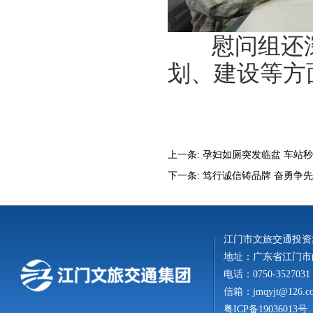
慰问组还深
划、建设等方
上一条:
孕妇如厕突发临盆 车站秒
下一条:
笃行诚信铸品牌 奋勇争
江门市文旅交通投资
地址：广东省江门市白
电话：0750-3527031
信箱：
jmqyjt@126.c
粤ICP备19036013号